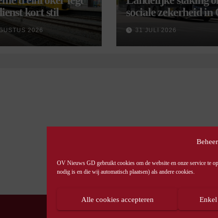
eme treinroker legt
Landelijke staking 
ienst kort stil
sociale zekerheid in
aangekondigd voor 
GUSTUS 2026
31 JULI 2026
september
Beheer
OV Nieuws GD gebruikt cookies om de website en onze service te opti
nodig is en die wij automatisch plaatsen) als andere cookies.
Alle cookies accepteren
Enkel
© OV Nieuws GD -
Privacyverklaring