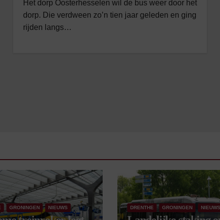
Het dorp Oosterhesselen wil de bus weer door het
dorp. Die verdween zo’n tien jaar geleden en ging
rijden langs…
E
GRONINGEN
NIEUWS
DRENTHE
GRONINGEN
NIEUW