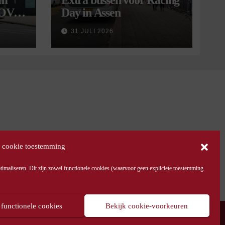
om
Extra bussen voor Racing
 OV
Day in Assen
9
31 JULI 2026
 cookie toestemming
maliseren. Dit zijn zowel functionele cookies (waarvoor geen expliciete toestemming
 functionele cookies
Bekijk cookie-voorkeuren