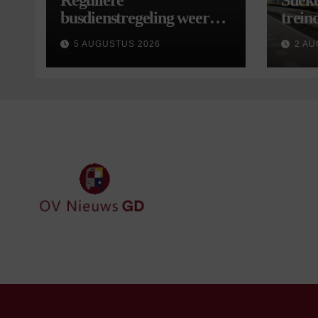
Reguliere
Stiek
busdienstregeling weer
treind
van start, met kleine
5 AUGUSTUS 2026
2 AU
wijzigingen