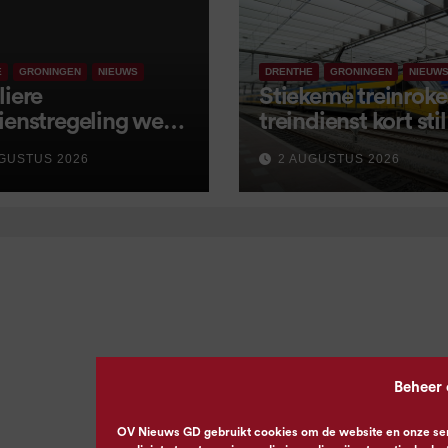
E
GRONINGEN
NIEUWS
DRENTHE
GRONINGEN
NIEUW
liere
Stiekeme treinroker
ienstregeling weer
treindienst kort stil
tart, met kleine
GUSTUS 2026
2 AUGUSTUS 2026
igingen
Beheer
OV Nieuws GD gebruikt cookies om de website en onze servi