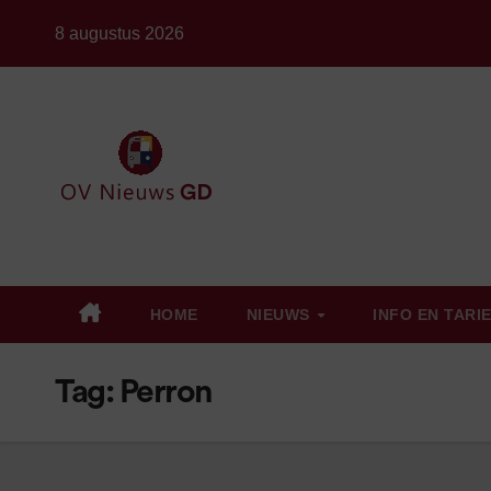
Ga
8 augustus 2026
naar
de
inhoud
HOME
NIEUWS
INFO EN TARI
Tag:
Perron