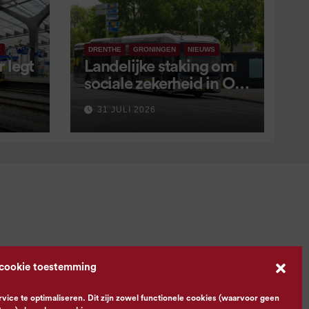
S
DRENTHE
GRONINGEN
NIEUWS
 legt
Landelijke staking om
sociale zekerheid in OV
aangekondigd voor 9
31 JULI 2026
september
 cookie toestemming
ce te optimaliseren. Dit zijn zowel functionele cookies (waarvoor geen