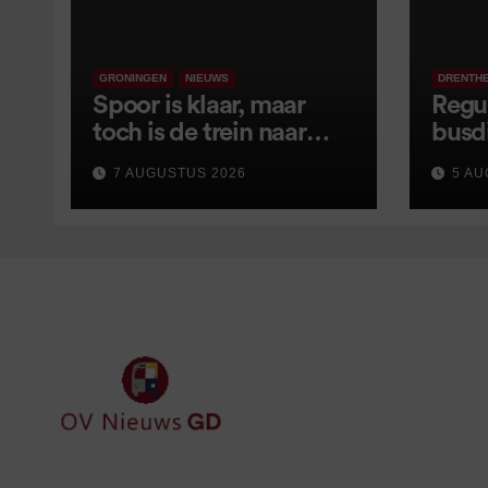
GRONINGEN
NIEUWS
DRENTH
Spoor is klaar, maar
Regu
toch is de trein naar
busd
Leer opnieuw vertraagd
van s
7 AUGUSTUS 2026
5 AU
wijz