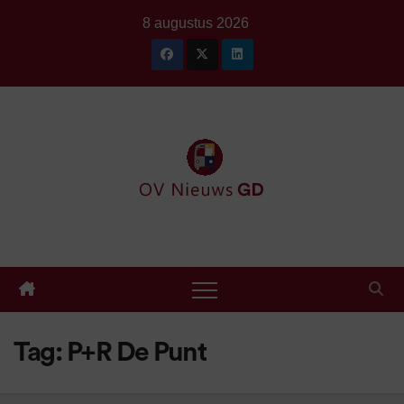
Ga
8 augustus 2026
naar
de
inhoud
Tag:
P+R De Punt