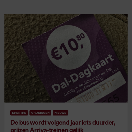
DRENTHE
GRONINGEN
NIEUWS
De bus wordt volgend jaar iets duurder,
prijzen Arriva-treinen gelijk