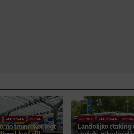
E
GRONINGEN
NIEUWS
DRENTHE
GRONINGEN
NIEUW
eme treinroker legt
Landelijke staking