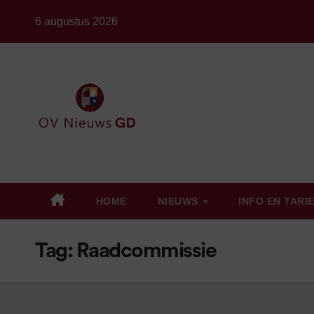
Ga
6 augustus 2026
naar
de
inhoud
HOME
NIEUWS
INFO EN TARI
Tag:
Raadcommissie