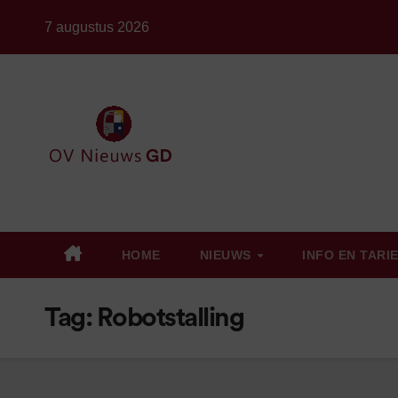
Ga
7 augustus 2026
naar
de
inhoud
HOME
NIEUWS
INFO EN TARI
Tag:
Robotstalling