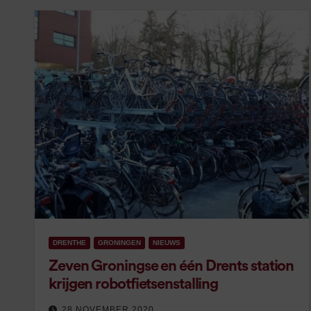
DRENTHE
GRONINGEN
NIEUWS
Zeven Groningse en één Drents station
krijgen robotfietsenstalling
28 NOVEMBER 2020