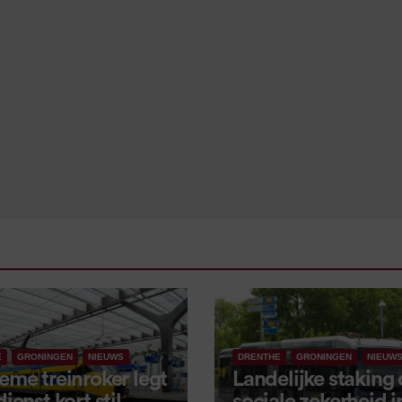
E
GRONINGEN
NIEUWS
DRENTHE
GRONINGEN
NIEUW
eme treinroker legt
Landelijke staking