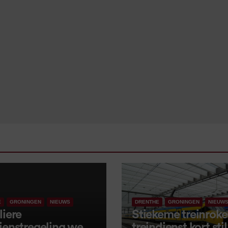
E
GRONINGEN
NIEUWS
DRENTHE
GRONINGEN
NIEUW
liere
Stiekeme treinroker
ienstregeling weer
treindienst kort stil