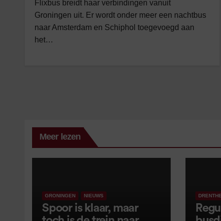
Flixbus breidt haar verbindingen vanuit
Groningen uit. Er wordt onder meer een nachtbus
naar Amsterdam en Schiphol toegevoegd aan
het…
Meer lezen
GRONINGEN
NIEUWS
DRENTH
Spoor is klaar, maar
Regu
toch is de trein naar
busd