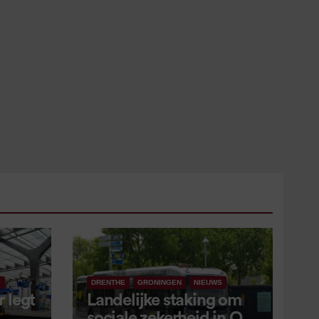
S
DRENTHE
GRONINGEN
NIEUWS
 legt
Landelijke staking om
sociale zekerheid in OV