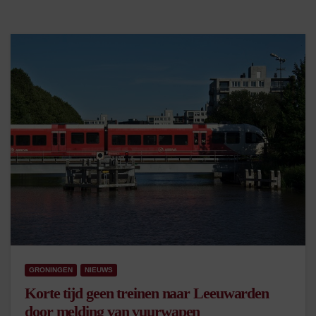
GRONINGEN
NIEUWS
Korte tijd geen treinen naar Leeuwarden
door melding van vuurwapen