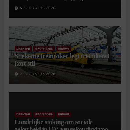
5 AUGUSTUS 2026
DRENTHE
GRONINGEN
NIEUWS
Stiekeme treinroker legt treindienst
kort stil
2 AUGUSTUS 2026
DRENTHE
GRONINGEN
NIEUWS
Landelijke staking om sociale
zekerheid in OV aangekondigd voor 9