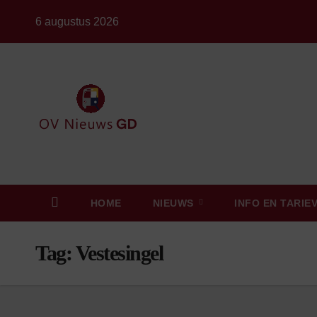
Ga
6 augustus 2026
naar
de
inhoud
HOME
NIEUWS
INFO EN TARIE
Tag:
Vestesingel