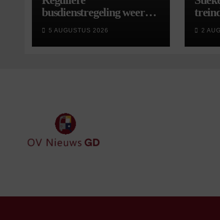
Reguliere
Stiek
busdienstregeling weer
treind
van start, met kleine
5 AUGUSTUS 2026
2 AU
wijzigingen