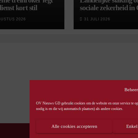
eme treinroker legt
Landelijke staking 
ienst kort stil
sociale zekerheid in
aangekondigd voor 
GUSTUS 2026
31 JULI 2026
september
Beheer
OV Nieuws GD gebruikt cookies om de website en onze service te opti
nodig is en die wij automatisch plaatsen) als andere cookies.
Alle cookies accepteren
Enkel
© OV Nieuws GD -
Privacyverklaring