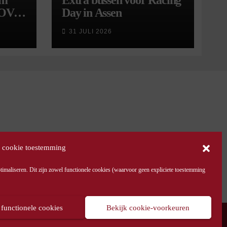
om
Extra bussen voor Racing
 OV
Day in Assen
9
31 JULI 2026
 cookie toestemming
maliseren. Dit zijn zowel functionele cookies (waarvoor geen expliciete toestemming
 functionele cookies
Bekijk cookie-voorkeuren