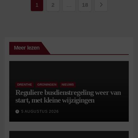
Berichten
1
2
…
18
paginering
Meer lezen
DRENTHE
GRONINGEN
NIEUWS
Reguliere busdienstregeling weer van
start, met kleine wijzigingen
5 AUGUSTUS 2026