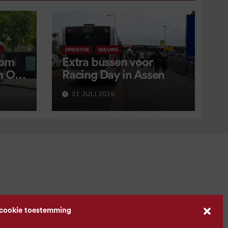
S
DRENTHE
NIEUWS
 om
Extra bussen voor
in OV
Racing Day in Assen
 9
31 JULI 2026
 cookie toestemming