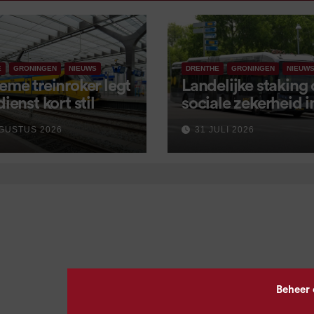
E
GRONINGEN
NIEUWS
DRENTHE
GRONINGEN
NIEUW
eme treinroker legt
Landelijke staking
dienst kort stil
sociale zekerheid 
aangekondigd voor
GUSTUS 2026
31 JULI 2026
september
Beheer