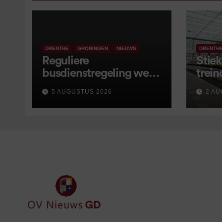
DRENTHE
GRONINGEN
NIEUWS
DRENTH
Reguliere
Stiek
busdienstregeling weer
trein
van start, met kleine
5 AUGUSTUS 2026
2 AU
wijzigingen