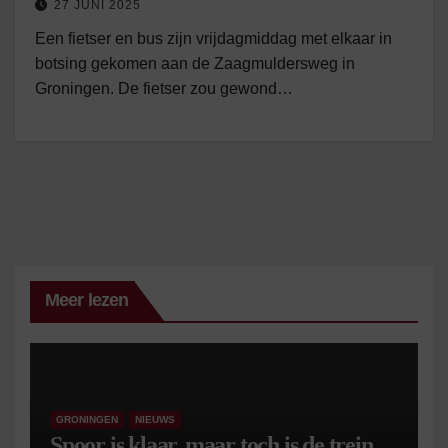
27 JUNI 2025
Een fietser en bus zijn vrijdagmiddag met elkaar in
botsing gekomen aan de Zaagmuldersweg in
Groningen. De fietser zou gewond…
Meer lezen
GRONINGEN
NIEUWS
Spoor is klaar, maar toch is de trein