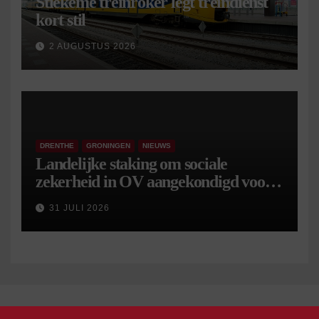
Stiekeme treinroker legt treindienst
kort stil
2 AUGUSTUS 2026
DRENTHE
GRONINGEN
NIEUWS
Landelijke staking om sociale
zekerheid in OV aangekondigd voor 9
september
31 JULI 2026