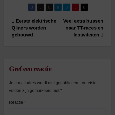
Zaagmuldersweg
/
1
minuut leestijd
/
1
minuut leestijd
Bericht
Eerste elektrische
Veel extra bussen
Qliners worden
naar TT-races en
navigatie
gebouwd
festiviteiten
Geef een reactie
Je e-mailadres wordt niet gepubliceerd.
Vereiste
velden zijn gemarkeerd met
*
Reactie
*