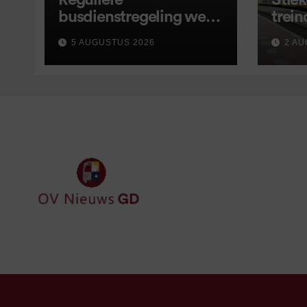
Reguliere
Stiek
busdienstregeling weer
trein
van start, met kleine
5 AUGUSTUS 2026
2 AU
wijzigingen