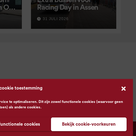
 om
Extra bussen voor
in OV
Racing Day in Assen
 9
31 JULI 2026
 cookie toestemming
ce te optimaliseren. Dit zijn zowel functionele cookies (waarvoor geen
tsen) als andere cookies.
functionele cookies
Bekijk cookie-voorkeuren