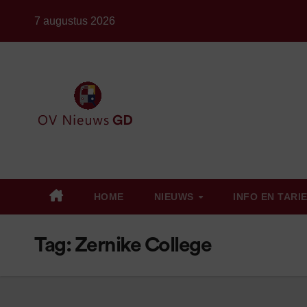
Ga
7 augustus 2026
naar
de
inhoud
HOME
NIEUWS
INFO EN TARI
Tag:
Zernike College