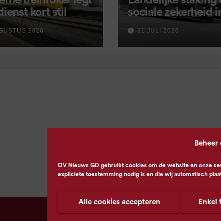
eme treinroker legt
Landelijke staking
dienst kort stil
sociale zekerheid 
aangekondigd voor
GUSTUS 2026
31 JULI 2026
september
Beheer
OV Nieuws GD gebruikt cookies om de website en onze servi
expliciete toestemming nodig is en die wij automatisch plaa
Alle cookies accepteren
Enkel 
© OV Nieuws GD -
Privacyverklaring