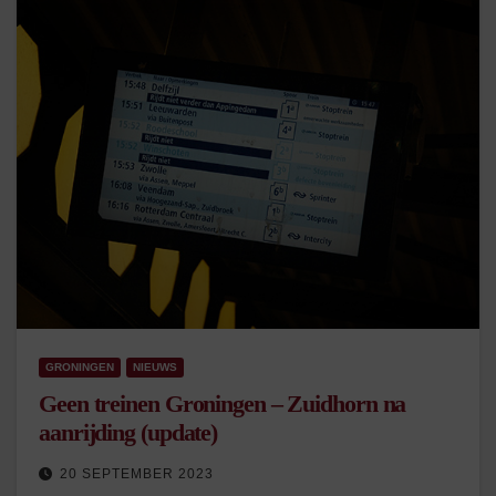
GRONINGEN
NIEUWS
Geen treinen Groningen – Zuidhorn na
aanrijding (update)
20 SEPTEMBER 2023