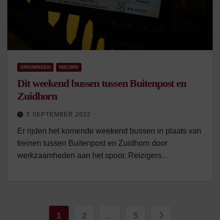
GRONINGEN
NIEUWS
Dit weekend bussen tussen Buitenpost en
Zuidhorn
5 SEPTEMBER 2022
Er rijden het komende weekend bussen in plaats van
treinen tussen Buitenpost en Zuidhorn door
werkzaamheden aan het spoor. Reizigers…
Berichten
1
2
…
5