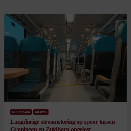
GRONINGEN
NIEUWS
Langdurige stroomstoring op spoor tussen
Groningen en Zuidhorn opgelost