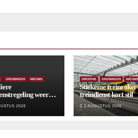
E
GRONINGEN
NIEUWS
DRENTHE
GRONINGEN
NIEUW
iere
Stiekeme treinroker 
enstregeling weer
treindienst kort stil
tart, met kleine
GUSTUS 2026
2 AUGUSTUS 2026
gingen