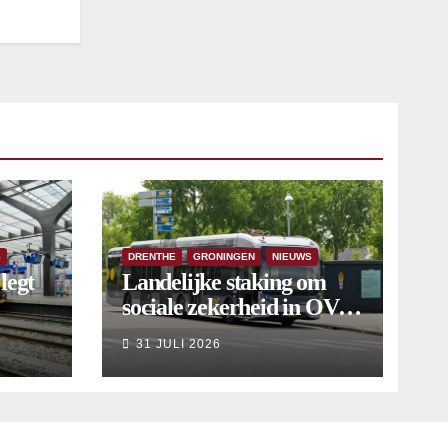
S
DRENTHE
GRONINGEN
NIEUWS
legt
Landelijke staking om
sociale zekerheid in OV
aangekondigd voor 9
31 JULI 2026
september