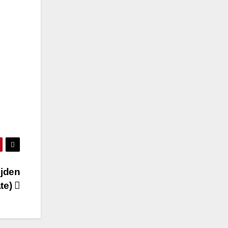
ijden
te)