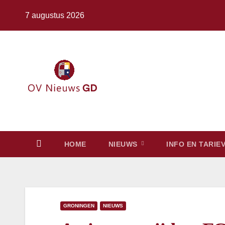
Ga
7 augustus 2026
naar
de
inhoud
HOME
NIEUWS
INFO EN TARIE
GRONINGEN
NIEUWS