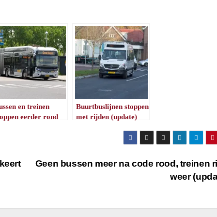
ussen en treinen
Buurtbuslijnen stoppen
toppen eerder rond
met rijden (update)
aarwisseling
/
1
minuut leestijd
/
1
minuut leestijd
keert
Geen bussen meer na code rood, treinen r
weer (upda