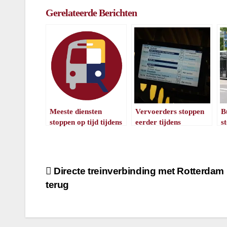
Gerelateerde Berichten
Meeste diensten
Vervoerders stoppen
B
stoppen op tijd tijdens
eerder tijdens
s
oudjaar
jaarwisseling
j
/
1
minuut leestijd
/
1
minuut leestijd
Bericht
Directe treinverbinding met Rotterdam 
terug
navigatie