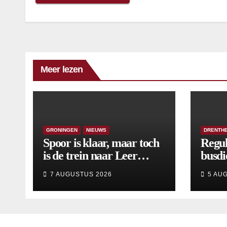
Meer lezen
GRONINGEN
NIEUWS
DRENTH
Spoor is klaar, maar toch
Regul
is de trein naar Leer
busdi
opnieuw vertraagd
van s
7 AUGUSTUS 2026
5 AU
wijzi