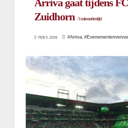
Arriva gaat tijdens FC
Zuidhorn
/
1
minuut leestijd
#Arriva
,
#Evenementenvervoe
FEB 5, 2026