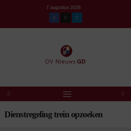
Ga
7 augustus 2026
naar
de
inhoud
Dienstregeling trein opzoeken