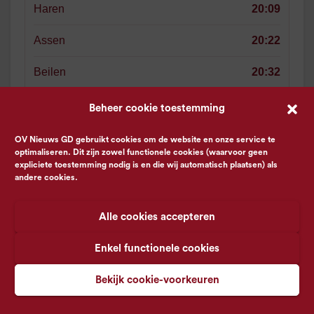
Haren
20:09
Assen
20:22
Beilen
20:32
Hoogeveen
20:40
Beheer cookie toestemming
Meppel
20:51
OV Nieuws GD gebruikt cookies om de website en onze service te
optimaliseren. Dit zijn zowel functionele cookies (waarvoor geen
expliciete toestemming nodig is en die wij automatisch plaatsen) als
Zwolle
21:07
andere cookies.
Alle cookies accepteren
Vertrek 20:32 naar Zwolle
Spr
Groningen
20:32
Enkel functionele cookies
Groningen Europapark
20:35
Bekijk cookie-voorkeuren
Haren
20:39