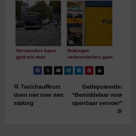
/
1
minuut leestijd
/
1
minuut leestijd
Vervoerders lopen
Stakingen
geld mis door
verkeersleiders gaan
stakingen
niet door
/
1
minuut leestijd
/
1
minuut leestijd
Taxichauffeurs
Gedeputeerde:
Bericht
doen niet mee met
“Bemiddelaar voor
navigatie
staking
openbaar vervoer”