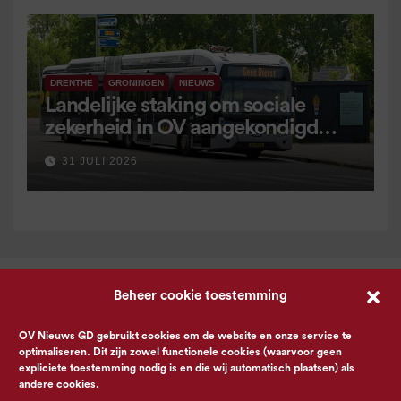
DRENTHE
GRONINGEN
NIEUWS
Landelijke staking om sociale
zekerheid in OV aangekondigd
voor 9 september
31 JULI 2026
Beheer cookie toestemming
OV Nieuws GD gebruikt cookies om de website en onze service te
optimaliseren. Dit zijn zowel functionele cookies (waarvoor geen
expliciete toestemming nodig is en die wij automatisch plaatsen) als
andere cookies.