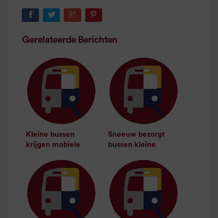
Gerelateerde Berichten
Kleine bussen
Sneeuw bezorgt
krijgen mobiele
bussen kleine
kaartlezers
vertragingen
/
1
minuut leestijd
/
1
minuut leestijd