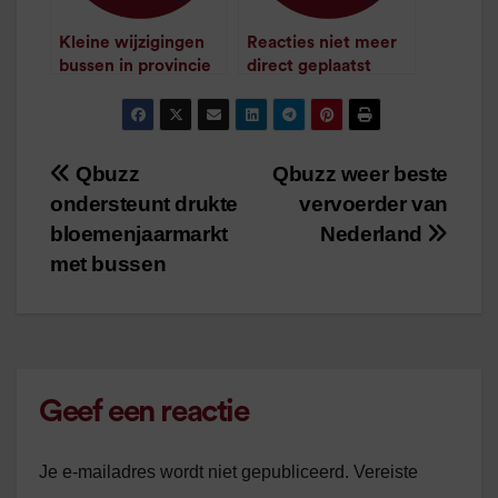
Kleine wijzigingen
Reacties niet meer
bussen in provincie
direct geplaatst
/
1
minuut leestijd
Groningen
/
1
minuut leestijd
Qbuzz
Qbuzz weer beste
Bericht
ondersteunt drukte
vervoerder van
navigatie
bloemenjaarmarkt
Nederland
met bussen
Geef een reactie
Je e-mailadres wordt niet gepubliceerd.
Vereiste