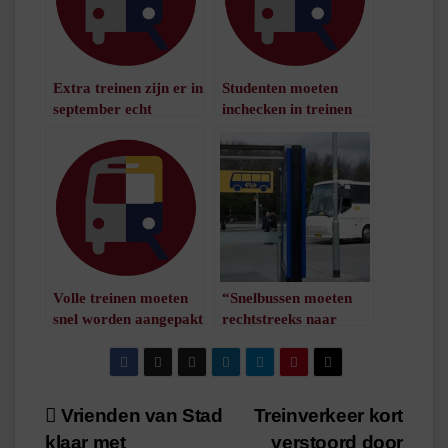
Extra treinen zijn er in
Studenten moeten
september echt
inchecken in treinen
/
1
minuut leestijd
/
1
minuut leestijd
Volle treinen moeten
“Snelbussen moeten
snel worden aangepakt
rechtstreeks naar
/
1
minuut leestijd
Hoogeveen rijden”
/
1
minuut leestijd
Bericht
Vrienden van Stad
Treinverkeer kort
klaar met
verstoord door