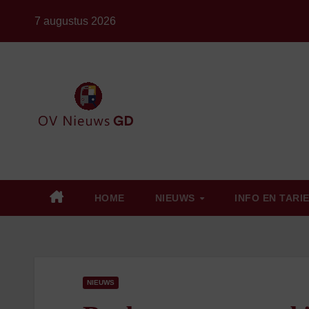
Ga
7 augustus 2026
naar
de
inhoud
HOME
NIEUWS
INFO EN TARI
NIEUWS