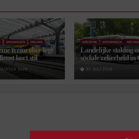
E
GRONINGEN
NIEUWS
DRENTHE
GRONINGEN
NIEUW
eme treinroker legt
Landelijke staking 
ienst kort stil
sociale zekerheid in
aangekondigd voor 
GUSTUS 2026
31 JULI 2026
september