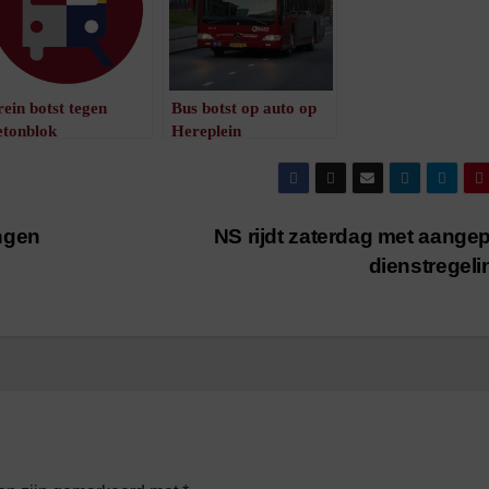
rein botst tegen
Bus botst op auto op
etonblok
Hereplein
/
1
minuut leestijd
/
1
minuut leestijd
ngen
NS rijdt zaterdag met aange
dienstregel