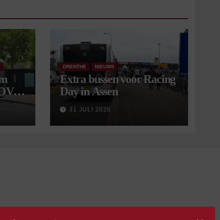
S
DRENTHE
NIEUWS
om
Extra bussen voor Racing
 OV
Day in Assen
9
31 JULI 2026