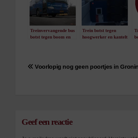
Treinvervangende bus
Trein botst tegen
T
botst tegen boom en
hoogwerker en kantelt
b
auto
bij Dalfsen
/
1
minuut leestijd
/
1
minuut leestijd
Bericht
Voorlopig nog geen poortjes in Groni
navigatie
Geef een reactie