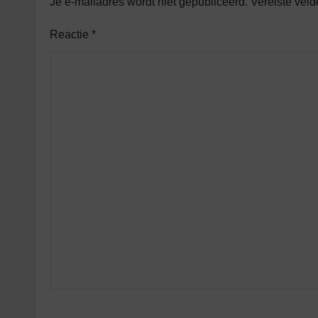
Je e-mailadres wordt niet gepubliceerd.
Vereiste vel
Reactie
*