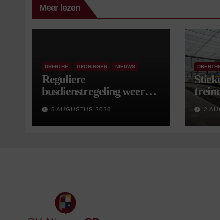
Meer lezen
DRENTHE
GRONINGEN
NIEUWS
DRENTH
Reguliere
Stiek
busdienstregeling weer
treind
van start, met kleine
5 AUGUSTUS 2026
2 AU
wijzigingen