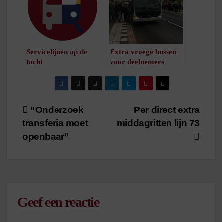
Servicelijnen op de
Extra vroege bussen
tocht
voor deelnemers
/
1
minuut leestijd
Groninger 4-daagse
/
1
minuut leestijd
Bericht
“Onderzoek
Per direct extra
transferia moet
middagritten lijn 73
navigatie
openbaar”
Geef een reactie