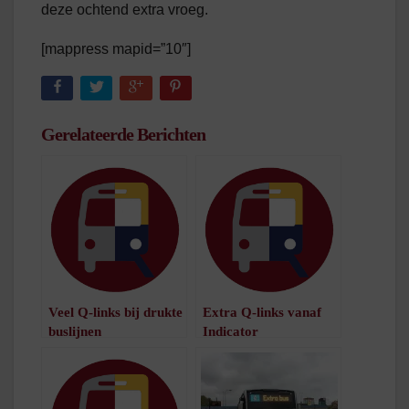
deze ochtend extra vroeg.
[mappress mapid=”10″]
Gerelateerde Berichten
Veel Q-links bij drukte
Extra Q-links vanaf
buslijnen
Indicator
/
1
minuut leestijd
/
1
minuut leestijd