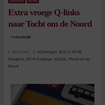
GRONINGEN
NIEUWS
Extra vroege Q-links
naar Tocht om de Noord
/
1
minuut leestijd
#Groningen
,
#Lijn 4
,
#P+R
SEP 14, 2015
Hoogkerk
,
#P+R Kardinge
,
#Q-link
,
#Tocht om de
Noord