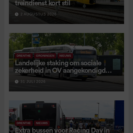
treindienst kort stil
2 AUGUSTUS 2026
DRENTHE
GRONINGEN
NIEUWS
Landelijke staking om sociale
zekerheid in OV aangekondigd
voor 9 september
31 JULI 2026
DRENTHE
NIEUWS
Extra bussen voor Racing Day in