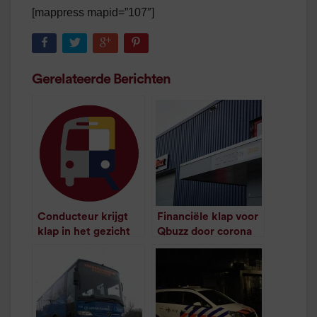
[mappress mapid=”107″]
Gerelateerde Berichten
Conducteur krijgt
Financiële klap voor
klap in het gezicht
Qbuzz door corona
/
1
minuut leestijd
/
1
minuut leestijd