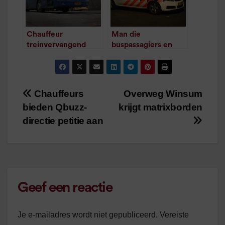
Chauffeur
Man die
treinvervangend
buspassagiers en
vervoer komt om
chauffeur
het leven bij ongeluk
mishandelde was in
/
1
minuut leestijd
de war
/
1
minuut leestijd
Chauffeurs
Overweg Winsum
Bericht
bieden Qbuzz-
krijgt matrixborden
navigatie
directie petitie aan
Geef een reactie
Je e-mailadres wordt niet gepubliceerd.
Vereiste