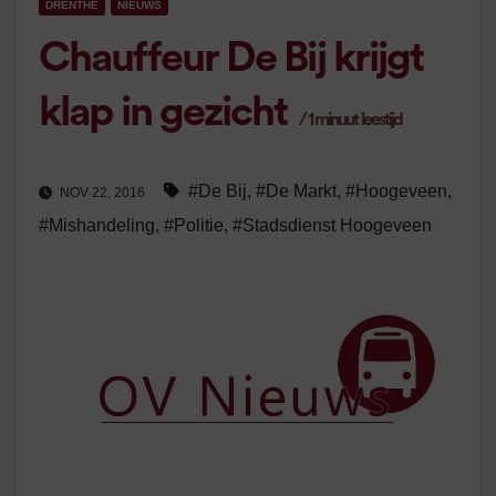
DRENTHE
NIEUWS
Chauffeur De Bij krijgt
klap in gezicht
/
1
minuut leestijd
#De Bij
,
#De Markt
,
#Hoogeveen
,
NOV 22, 2016
#Mishandeling
,
#Politie
,
#Stadsdienst Hoogeveen