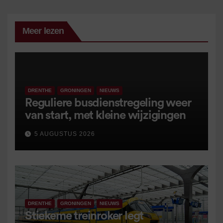
Meer lezen
DRENTHE
GRONINGEN
NIEUWS
Reguliere busdienstregeling weer
van start, met kleine wijzigingen
5 AUGUSTUS 2026
DRENTHE
GRONINGEN
NIEUWS
Stiekeme treinroker legt