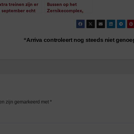
xtra treinen zijn er
Bussen op het
n september echt
Zernikecomplex,
/
1
minuut leestijd
Groningen op 5
september 2007
/
1
minuut leestijd
“Arriva controleert nog steeds niet geno
den zijn gemarkeerd met
*