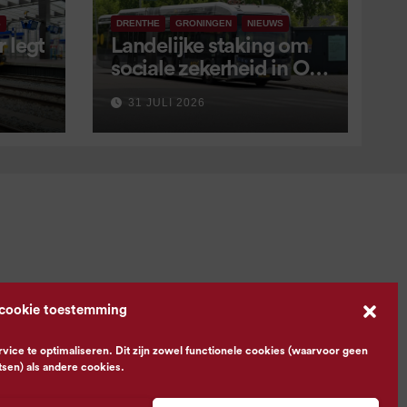
S
DRENTHE
GRONINGEN
NIEUWS
 legt
Landelijke staking om
sociale zekerheid in OV
aangekondigd voor 9
31 JULI 2026
september
 cookie toestemming
ce te optimaliseren. Dit zijn zowel functionele cookies (waarvoor geen
tsen) als andere cookies.