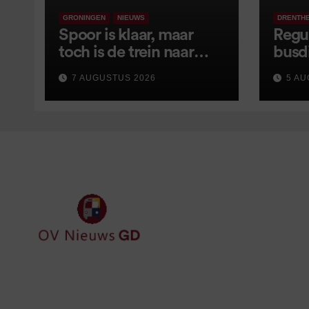
GRONINGEN
NIEUWS
DRENTH
Spoor is klaar, maar
Regu
toch is de trein naar
busd
Leer opnieuw vertraagd
van s
7 AUGUSTUS 2026
5 AU
wijz