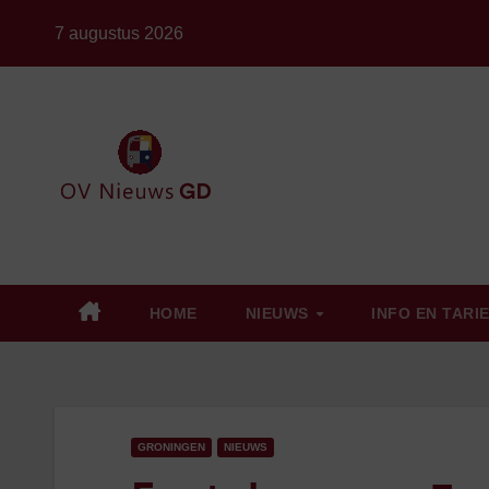
Ga
7 augustus 2026
naar
de
inhoud
HOME
NIEUWS
INFO EN TARI
GRONINGEN
NIEUWS