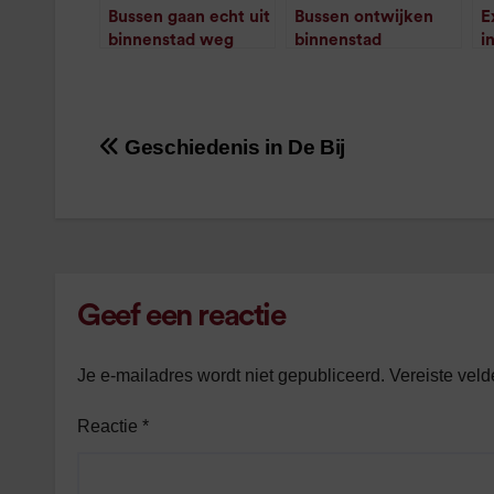
Bussen gaan echt uit
Bussen ontwijken
E
binnenstad weg
binnenstad
i
/
1
minuut leestijd
Groningen en TT-
circuit (update)
/
1
minuut leestijd
Geschiedenis in De Bij
Bericht
navigatie
Geef een reactie
Je e-mailadres wordt niet gepubliceerd.
Vereiste vel
Reactie
*