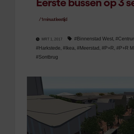
Eerste bussen op 3 s
/
1
minuut leestijd
#Binnenstad West
,
#Centru
MRT 1, 2017
#Harkstede
,
#Ikea
,
#Meerstad
,
#P+R
,
#P+R M
#Sontbrug