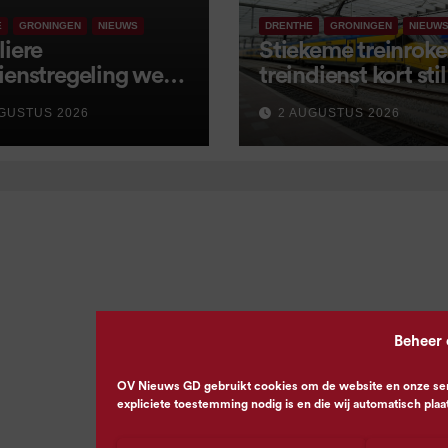
E
GRONINGEN
NIEUWS
DRENTHE
GRONINGEN
NIEUW
liere
Stiekeme treinroker
ienstregeling weer
treindienst kort stil
tart, met kleine
GUSTUS 2026
2 AUGUSTUS 2026
igingen
Beheer
OV Nieuws GD gebruikt cookies om de website en onze servi
expliciete toestemming nodig is en die wij automatisch plaa