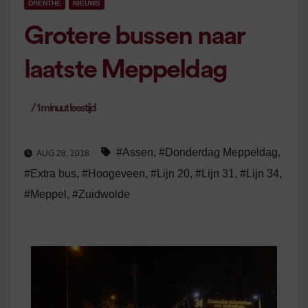
DRENTHE
NIEUWS
Grotere bussen naar
laatste Meppeldag
/
1
minuut leestijd
#Assen
,
#Donderdag Meppeldag
,
AUG 28, 2018
#Extra bus
,
#Hoogeveen
,
#Lijn 20
,
#Lijn 31
,
#Lijn 34
,
#Meppel
,
#Zuidwolde