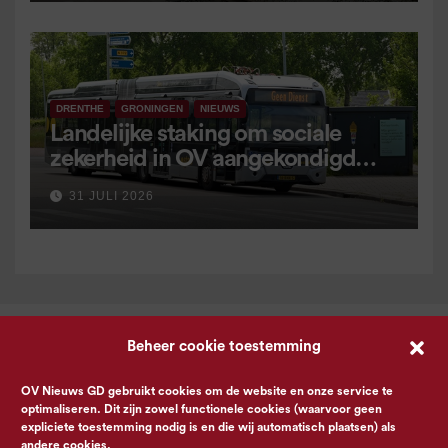
DRENTHE
GRONINGEN
NIEUWS
Landelijke staking om sociale
zekerheid in OV aangekondigd
voor 9 september
31 JULI 2026
Beheer cookie toestemming
OV Nieuws GD gebruikt cookies om de website en onze service te
optimaliseren. Dit zijn zowel functionele cookies (waarvoor geen
expliciete toestemming nodig is en die wij automatisch plaatsen) als
andere cookies.