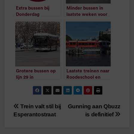
Extra bussen bij
Minder bussen in
Donderdag
laatste weken voor
Meppeldag
zomervakantie
/
1
minuut leestijd
/
1
minuut leestijd
Grotere bussen op
Laatste treinen naar
lijn 29 in
Roodeschool en
ochtendspits
Delfzijl vanaf februari
/
1
minuut leestijd
weer later
/
1
minuut leestijd
Trein valt stil bij
Gunning aan Qbuzz
Bericht
Esperantostraat
is definitief
navigatie