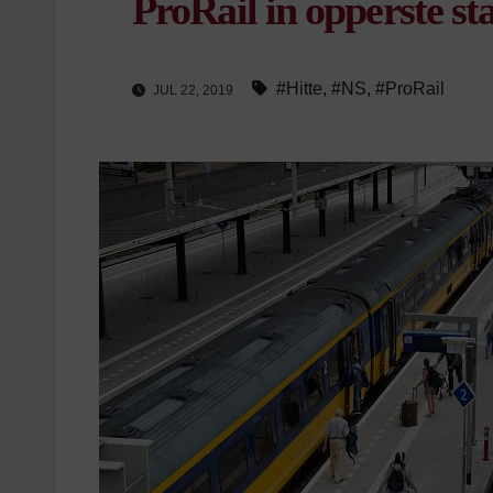
ProRail in opperste st
#Hitte
,
#NS
,
#ProRail
JUL 22, 2019