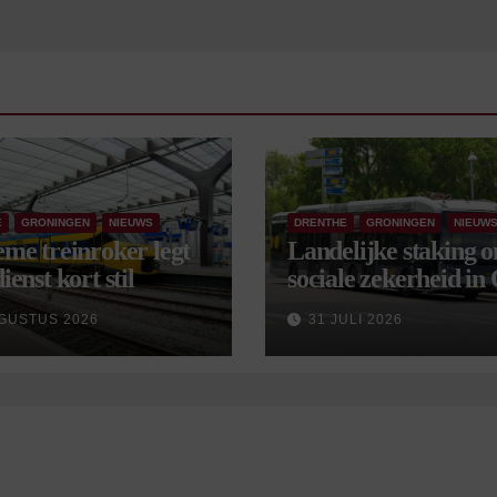
E
GRONINGEN
NIEUWS
DRENTHE
GRONINGEN
NIEUW
eme treinroker legt
Landelijke staking 
ienst kort stil
sociale zekerheid in
aangekondigd voor 
GUSTUS 2026
31 JULI 2026
september