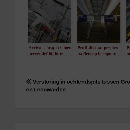
Arriva schrapt treinen
ProRail staat perplex
P
preventief bij hitte
na fiets op het spoor
m
/
1
minuut leestijd
/
1
minuut leestijd
b
Bericht
Verstoring in ochtendspits tussen Gr
en Leeuwarden
navigatie