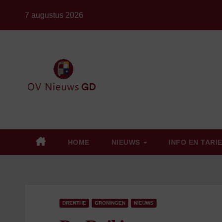
Ga
7 augustus 2026
naar
de
inhoud
HOME
NIEUWS
INFO EN TARI
DRENTHE
GRONINGEN
NIEUWS