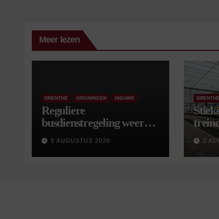
Meer lezen
DRENTHE
GRONINGEN
NIEUWS
DRENTH
Reguliere
Stiek
busdienstregeling weer
treind
van start, met kleine
5 AUGUSTUS 2026
2 AU
wijzigingen