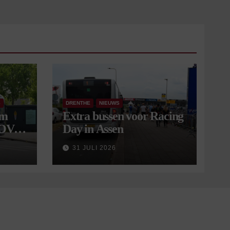
S
DRENTHE
NIEUWS
om
Extra bussen voor Racing
 OV
Day in Assen
9
31 JULI 2026