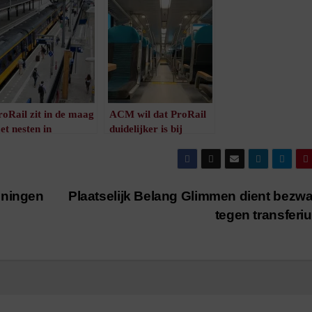
roRail zit in de maag
ACM wil dat ProRail
et nesten in
duidelijker is bij
ovenleidingen
afwijzen open access-
/
1
minuut leestijd
ritten
/
1
minuut leestijd
oningen
Plaatselijk Belang Glimmen dient bezwa
tegen transfer