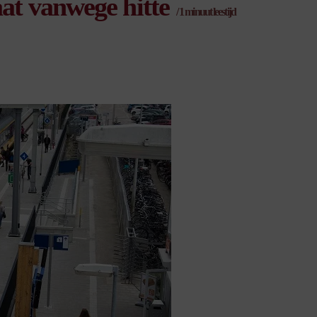
aat vanwege hitte
/
1
minuut leestijd