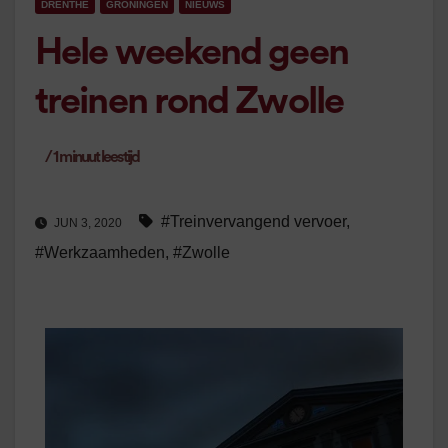
DRENTHE
GRONINGEN
NIEUWS
Hele weekend geen
treinen rond Zwolle
/
1
minuut leestijd
#Treinvervangend vervoer
,
JUN 3, 2020
#Werkzaamheden
,
#Zwolle