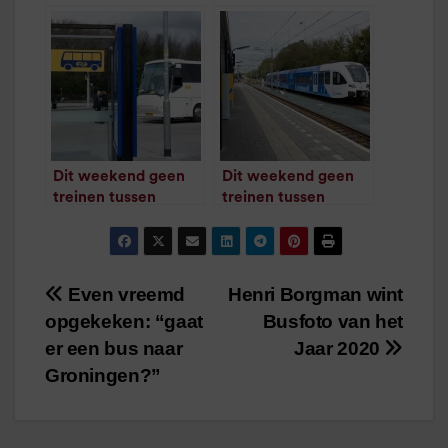
Zwolle
aanrijding
/
1
minuut leestijd
Hooghalen
/
1
minuut leestijd
Dit weekend geen
Dit weekend geen
treinen tussen
treinen tussen
Meppel en Zwolle
Zwolle en Dalfsen
/
1
minuut leestijd
/
1
minuut leestijd
Even vreemd
Henri Borgman wint
Bericht
opgekeken: “gaat
Busfoto van het
navigatie
er een bus naar
Jaar 2020
Groningen?”