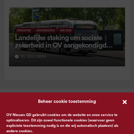
DRENTHE
GRONINGEN
NIEUWS
Landelijke staking om sociale
zekerheid in OV aangekondigd
voor 9 september
31 JULI 2026
Beheer cookie toestemming
OV Nieuws GD gebruikt cookies om de website en onze service te
optimaliseren. Dit zijn zowel functionele cookies (waarvoor geen
expliciete toestemming nodig is en die wij automatisch plaatsen) als
andere cookies.