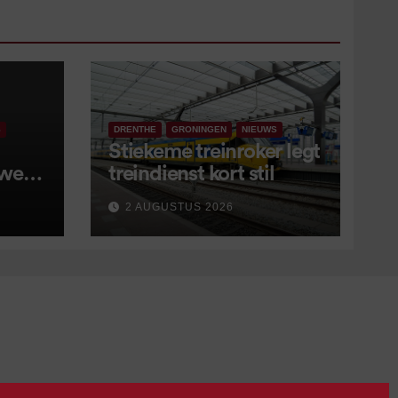
S
DRENTHE
GRONINGEN
NIEUWS
Stiekeme treinroker legt
 weer
treindienst kort stil
ne
2 AUGUSTUS 2026