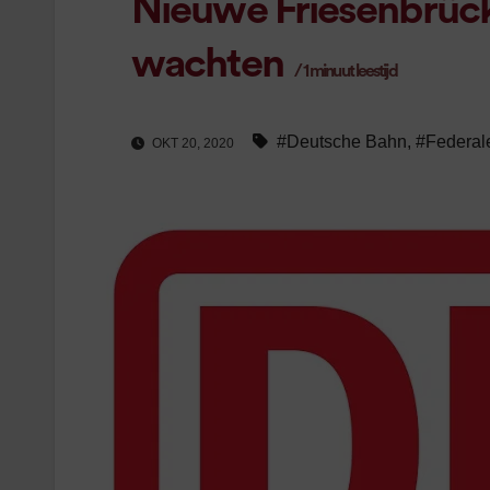
Nieuwe Friesenbrück
wachten
/
1
minuut leestijd
#Deutsche Bahn
,
#Federal
OKT 20, 2020