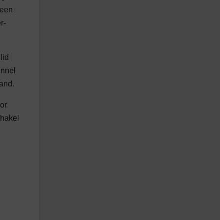
 een
r-
lid
unnel
and.
or
chakel