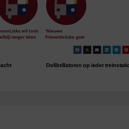
roenLinks wil trein
‘Nieuwe
elfzijl langer laten
Friesenbrücke gaat
achten
nog langer duren’
/
1
minuut leestijd
/
1
minuut leestijd
dacht
Defibrillatoren op ieder treinstat