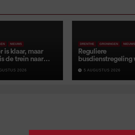
GEN
NIEUWS
DRENTHE
GRONINGEN
NIEUW
 is klaar, maar
Reguliere
is de trein naar
busdienstregeling
 opnieuw vertraagd
van start, met klei
GUSTUS 2026
5 AUGUSTUS 2026
wijzigingen