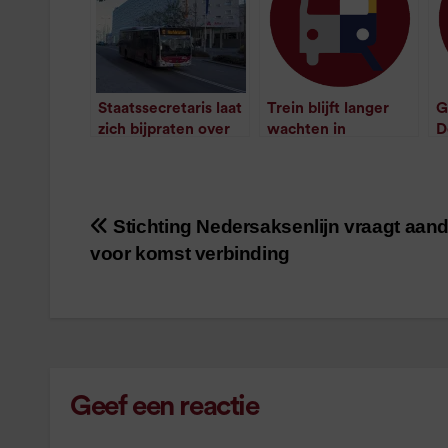
Staatssecretaris laat
Trein blijft langer
G
zich bijpraten over
wachten in
D
ov na herstart mbo
Buitenpost
w
/
1
minuut leestijd
/
1
minuut leestijd
Stichting Nedersaksenlijn vraagt aan
Bericht
voor komst verbinding
navigatie
Geef een reactie