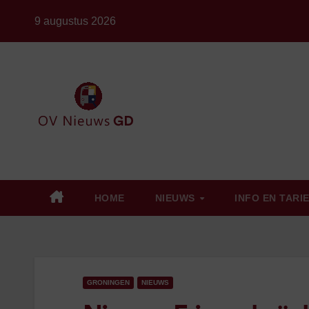
Ga
9 augustus 2026
naar
de
inhoud
HOME
NIEUWS
INFO EN TARI
GRONINGEN
NIEUWS