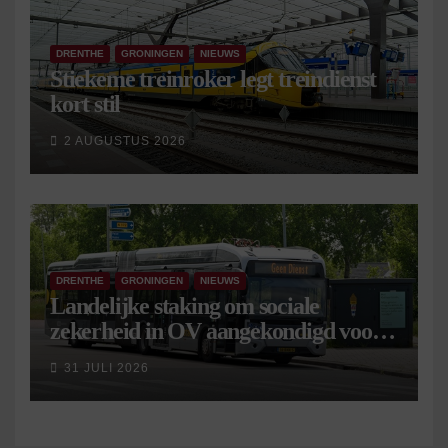
DRENTHE
GRONINGEN
NIEUWS
Stiekeme treinroker legt treindienst
kort stil
2 AUGUSTUS 2026
DRENTHE
GRONINGEN
NIEUWS
Landelijke staking om sociale
zekerheid in OV aangekondigd voor 9
september
31 JULI 2026