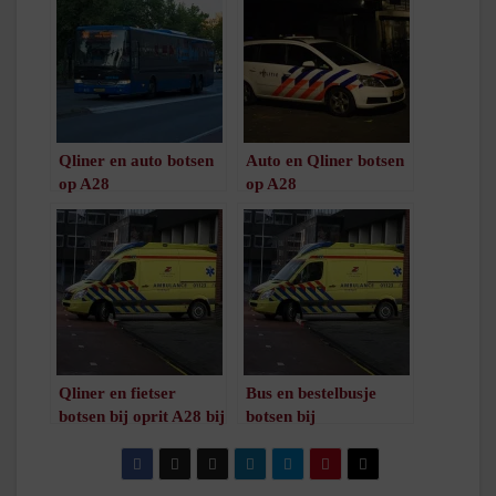
Qliner en auto botsen
Auto en Qliner botsen
op A28
op A28
/
1
minuut leestijd
/
1
minuut leestijd
Qliner en fietser
Bus en bestelbusje
botsen bij oprit A28 bij
botsen bij
De Wijert
woonwagenkamp De
/
1
minuut leestijd
Kring
/
1
minuut leestijd