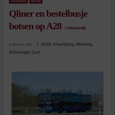
GRONINGEN
NIEUWS
Qliner en bestelbusje
botsen op A28
/
1
minuut leestijd
#A28
,
#Aanrijding
,
#Botsing
,
AUG 18, 2022
#Groningen Zuid