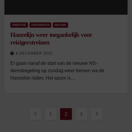
DRENTHE
GRONINGEN
NIEUWS
Hanzelijn weer toegankelijk voor
reizigerstreinen
8 DECEMBER 2022
Er gaan vanaf de start van de nieuwe NS-
dienstregeling op zondag weer treinen via de
Hanzelijn rijden. Het spoor is…
Berichten
1
2
3
paginering