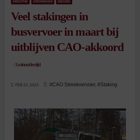
DRENTHE
GRONINGEN
NIEUWS
Veel stakingen in
busvervoer in maart bij
uitblijven CAO-akkoord
/
1
minuut leestijd
#CAO Streekvervoer
,
#Staking
FEB 23, 2023