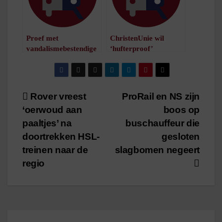
Proef met
ChristenUnie wil
vandalismebestendige
‘hufterproof’
bushokjes verlengd
bushokjes
/
1
minuut leestijd
/
1
minuut leestijd
Bericht
Rover vreest
ProRail en NS zijn
‘oerwoud aan
boos op
navigatie
paaltjes’ na
buschauffeur die
doortrekken HSL-
gesloten
treinen naar de
slagbomen negeert
regio