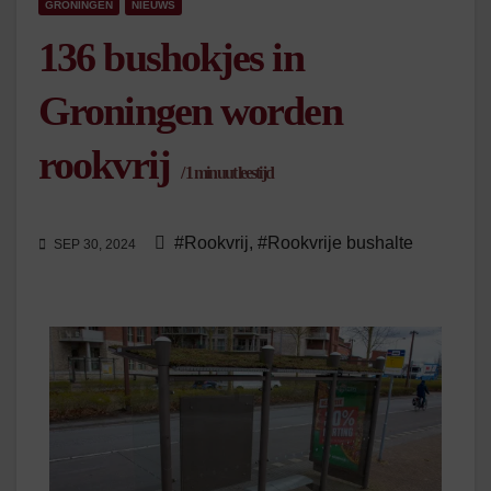
GRONINGEN
NIEUWS
136 bushokjes in
Groningen worden
rookvrij
/
1
minuut leestijd
#Rookvrij
,
#Rookvrije bushalte
SEP 30, 2024