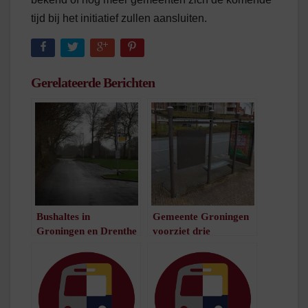
tijd bij het initiatief zullen aansluiten.
Gerelateerde Berichten
Bushaltes in
Gemeente Groningen
Groningen en Drenthe
voorziet drie
worden langzaamaan
bushokjes van groen
rookvrij
dak
/
1
minuut leestijd
/
1
minuut leestijd