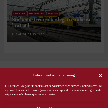
DRENTHE
GRONINGEN
NIEUWS
Stiekeme treinroker legt treindienst
kort stil
2 AUGUSTUS 2026
Beheer cookie toestemming
OV Nieuws GD gebruikt cookies om de website en onze service te optimaliseren. Dit
zijn zowel functionele cookies (waarvoor geen expliciete toestemming nodig is en die
wij automatisch plaatsen) als andere cookies.