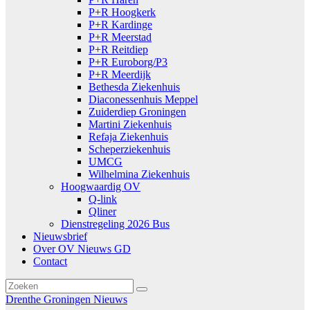
P+R Hoogkerk
P+R Kardinge
P+R Meerstad
P+R Reitdiep
P+R Euroborg/P3
P+R Meerdijk
Bethesda Ziekenhuis
Diaconessenhuis Meppel
Zuiderdiep Groningen
Martini Ziekenhuis
Refaja Ziekenhuis
Scheperziekenhuis
UMCG
Wilhelmina Ziekenhuis
Hoogwaardig OV
Q-link
Qliner
Dienstregeling 2026 Bus
Nieuwsbrief
Over OV Nieuws GD
Contact
Drenthe
Groningen
Nieuws