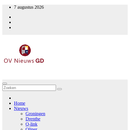
Ga
7 augustus 2026
naar
de
inhoud
OV Nieuws GD
Home
Nieuws
Groningen
Drenthe
Q-link
Qliner