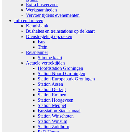
Extra busvervoer
Werkzaamheden
Vervoer tijdens evenementen
Info en tarieven
Kennisbank
Bushaltes en treinstations op de kaart
Dienstregeling opzoeken
Bus
Trein
Reisplanner
Slimme kaart
Actuele vertrektijden
Hoofdstation Groningen
Station Noord Groningen
Station Europapark Groningen
Station Assen
Station Delfzijl
Station Emmen
Station Hoogeveen
Station Meppel
Busstation Stadskanaal
Station Winschoten
Station Winsum
Station Zuidhorn
P+R Haren