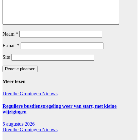
Naam
*
E-mail
*
Site
Meer lezen
Drenthe
Groningen
Nieuws
Reguliere busdienstregeling weer van start, met kleine
wijzigingen
5 augustus 2026
Drenthe
Groningen
Nieuws