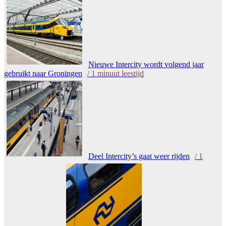
Nieuwe Intercity wordt volgend jaar
gebruikt naar Groningen
/
1
minuut leestijd
Deel Intercity’s gaat weer rijden
/
1