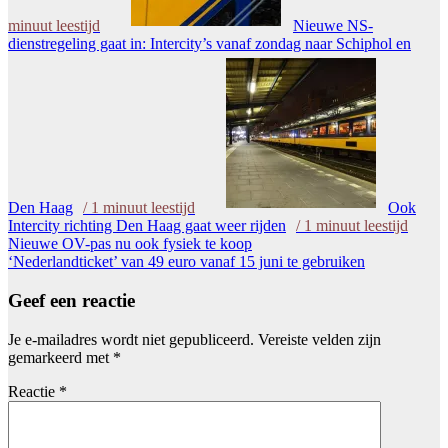
minuut leestijd
Nieuwe NS-
dienstregeling gaat in: Intercity’s vanaf zondag naar Schiphol en
Den Haag
/
1
minuut leestijd
Ook
Intercity richting Den Haag gaat weer rijden
/
1
minuut leestijd
Bericht
Nieuwe OV-pas nu ook fysiek te koop
‘Nederlandticket’ van 49 euro vanaf 15 juni te gebruiken
navigatie
Geef een reactie
Je e-mailadres wordt niet gepubliceerd.
Vereiste velden zijn
gemarkeerd met
*
Reactie
*