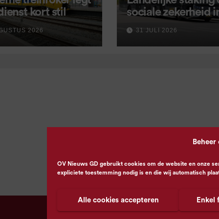
eme treinroker legt
Landelijke staking
dienst kort stil
sociale zekerheid 
aangekondigd voor
GUSTUS 2026
31 JULI 2026
september
Beheer
OV Nieuws GD gebruikt cookies om de website en onze servi
expliciete toestemming nodig is en die wij automatisch plaa
Alle cookies accepteren
Enkel 
© OV Nieuws GD -
Privacyverklaring