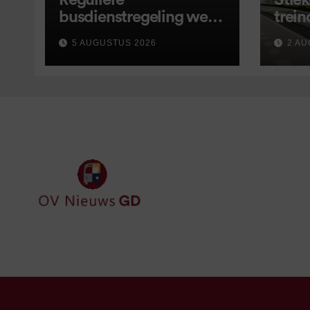
Reguliere
Stiek
busdienstregeling weer
trein
van start, met kleine
5 AUGUSTUS 2026
2 AU
wijzigingen