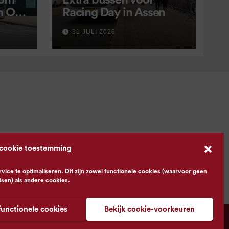
 om
Extra bussen voor
in OV
Racing Day in Assen
 9
31 JULI 2026
 cookie toestemming
ce te optimaliseren. Dit zijn zowel functionele cookies (waarvoor geen
tsen) als andere cookies.
functionele cookies
Bekijk cookie-voorkeuren