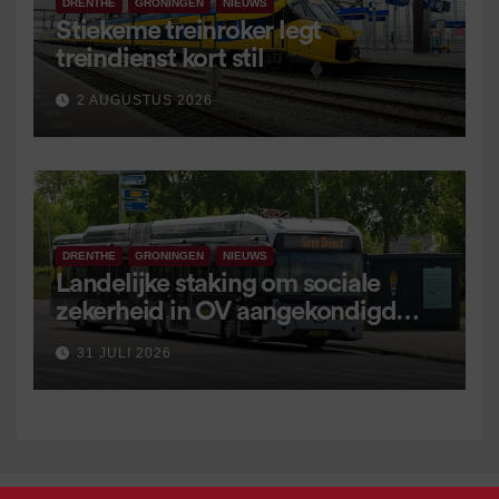
DRENTHE
GRONINGEN
NIEUWS
Stiekeme treinroker legt
treindienst kort stil
2 AUGUSTUS 2026
DRENTHE
GRONINGEN
NIEUWS
Landelijke staking om sociale
zekerheid in OV aangekondigd
voor 9 september
31 JULI 2026