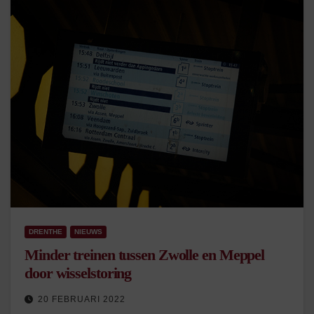
DRENTHE
NIEUWS
Minder treinen tussen Zwolle en Meppel
door wisselstoring
20 FEBRUARI 2022