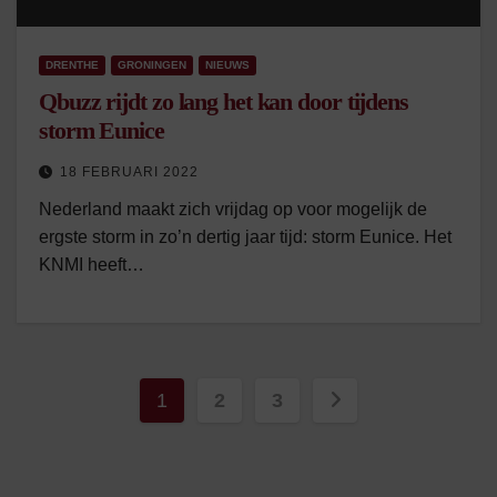
DRENTHE
GRONINGEN
NIEUWS
Qbuzz rijdt zo lang het kan door tijdens
storm Eunice
18 FEBRUARI 2022
Nederland maakt zich vrijdag op voor mogelijk de
ergste storm in zo’n dertig jaar tijd: storm Eunice. Het
KNMI heeft…
Berichten
1
2
3
paginering