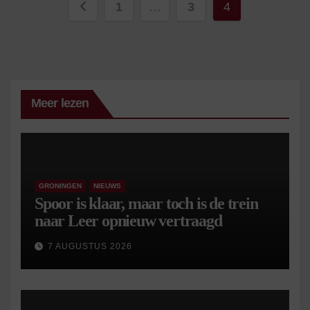
Berichten
1
…
3
4
paginering
Meer lezen
GRONINGEN
NIEUWS
Spoor is klaar, maar toch is de trein
naar Leer opnieuw vertraagd
7 AUGUSTUS 2026