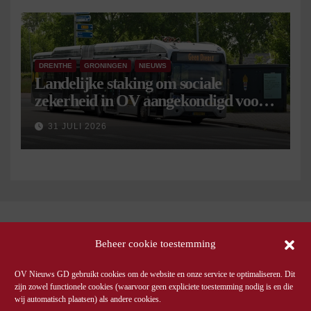
DRENTHE
GRONINGEN
NIEUWS
Landelijke staking om sociale
zekerheid in OV aangekondigd voor 9
september
31 JULI 2026
Beheer cookie toestemming
OV Nieuws GD gebruikt cookies om de website en onze service te optimaliseren. Dit
zijn zowel functionele cookies (waarvoor geen expliciete toestemming nodig is en die
wij automatisch plaatsen) als andere cookies.