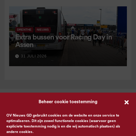
DRENTHE
NIEUWS
Extra bussen voor Racing Day in
Assen
31 JULI 2026
Beheer cookie toestemming
OV Nieuws GD gebruikt cookies om de website en onze service te
optimaliseren. Dit zijn zowel functionele cookies (waarvoor geen
expliciete toestemming nodig is en die wij automatisch plaatsen) als
andere cookies.