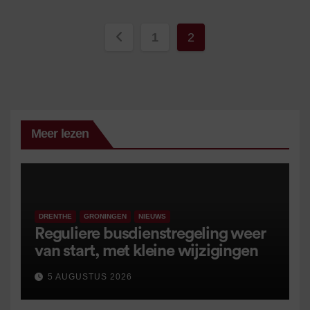
Berichten
1
2
paginering
Meer lezen
DRENTHE
GRONINGEN
NIEUWS
Reguliere busdienstregeling weer
van start, met kleine wijzigingen
5 AUGUSTUS 2026