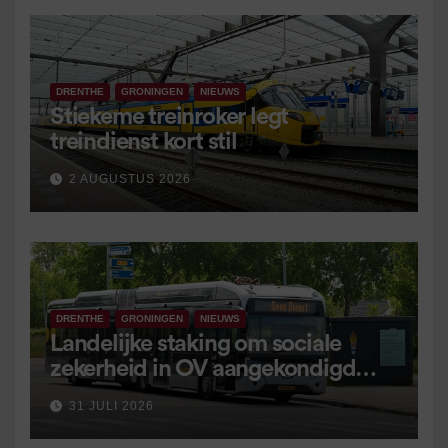
DRENTHE
GRONINGEN
NIEUWS
Stiekeme treinroker legt
treindienst kort stil
2 AUGUSTUS 2026
DRENTHE
GRONINGEN
NIEUWS
Landelijke staking om sociale
zekerheid in OV aangekondigd
voor 9 september
31 JULI 2026