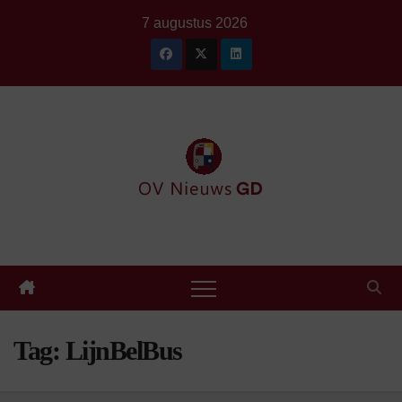
Ga
7 augustus 2026
naar
de
inhoud
Tag:
LijnBelBus