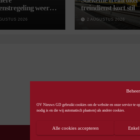
iere
Stiekeme treinroker 
enstregeling weer
treindienst kort stil
tart, met kleine
GUSTUS 2026
2 AUGUSTUS 2026
gingen
Beheer
OV Nieuws GD gebruikt cookies om de website en onze service te opti
nodig is en die wij automatisch plaatsen) als andere cookies.
Alle cookies accepteren
Enkel
© OV Nieuws GD -
Privacyverklaring