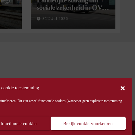
legt
Landelijke staking om
sociale zekerheid in OV
aangekondigd voor 9
31 JULI 2026
september
 cookie toestemming
maliseren. Dit zijn zowel functionele cookies (waarvoor geen expliciete toestemming
 functionele cookies
Bekijk cookie-voorkeuren