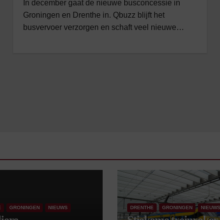
In december gaat de nieuwe busconcessie in
Groningen en Drenthe in. Qbuzz blijft het
busvervoer verzorgen en schaft veel nieuwe…
E
GRONINGEN
NIEUWS
DRENTHE
GRONINGEN
NIEUW