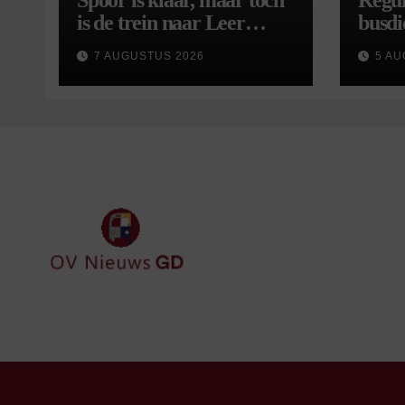
Spoor is klaar, maar toch
Regul
is de trein naar Leer
busdi
opnieuw vertraagd
van s
7 AUGUSTUS 2026
5 AU
wijzi