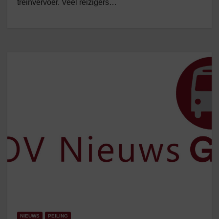
treinvervoer. Veel reizigers…
NIEUWS
PEILING