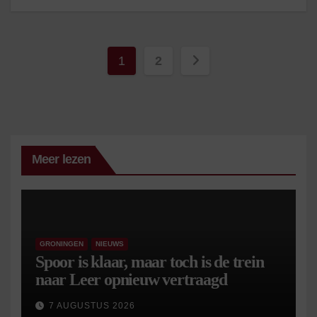
Berichten
1
2
paginering
Meer lezen
GRONINGEN
NIEUWS
Spoor is klaar, maar toch is de trein
naar Leer opnieuw vertraagd
7 AUGUSTUS 2026