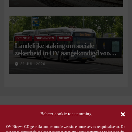
DRENTHE
GRONINGEN
NIEUWS
Landelijke staking om sociale
zekerheid in OV aangekondigd voor 9
september
31 JULI 2026
Beheer cookie toestemming
OV Nieuws GD gebruikt cookies om de website en onze service te optimaliseren. Dit