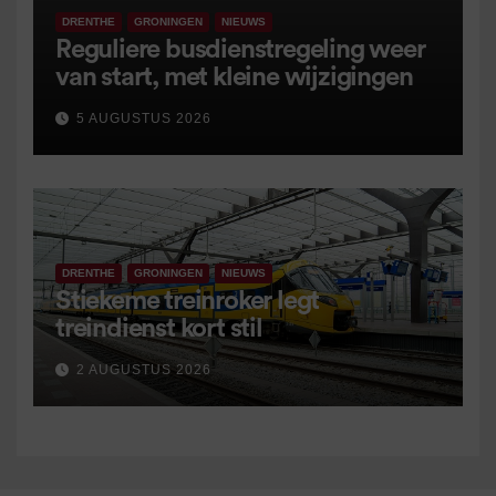
DRENTHE
GRONINGEN
NIEUWS
Reguliere busdienstregeling weer
van start, met kleine wijzigingen
5 AUGUSTUS 2026
DRENTHE
GRONINGEN
NIEUWS
Stiekeme treinroker legt
treindienst kort stil
2 AUGUSTUS 2026