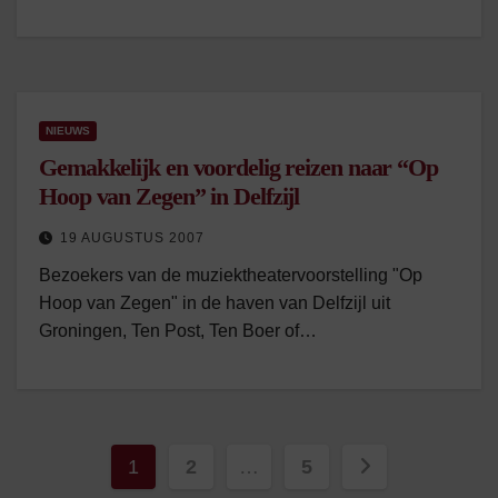
NIEUWS
Gemakkelijk en voordelig reizen naar “Op
Hoop van Zegen” in Delfzijl
19 AUGUSTUS 2007
Bezoekers van de muziektheatervoorstelling "Op
Hoop van Zegen" in de haven van Delfzijl uit
Groningen, Ten Post, Ten Boer of…
Berichten
1
2
…
5