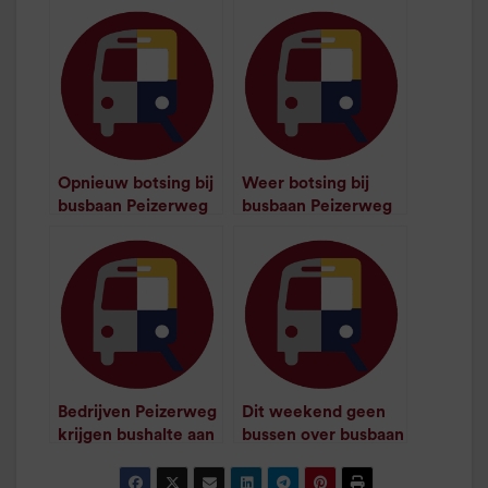
Opnieuw botsing bij
Weer botsing bij
busbaan Peizerweg
busbaan Peizerweg
/
1
minuut leestijd
/
1
minuut leestijd
Bedrijven Peizerweg
Dit weekend geen
krijgen bushalte aan
bussen over busbaan
busbaan
Peizerweg
/
1
minuut leestijd
/
1
minuut leestijd