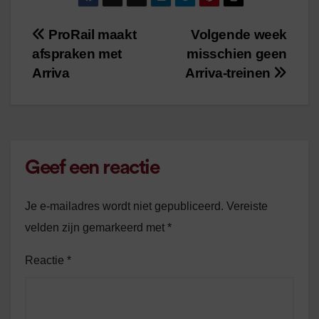
ProRail maakt
Volgende week
Bericht
afspraken met
misschien geen
navigatie
Arriva
Arriva-treinen
Geef een reactie
Je e-mailadres wordt niet gepubliceerd.
Vereiste
velden zijn gemarkeerd met
*
Reactie
*