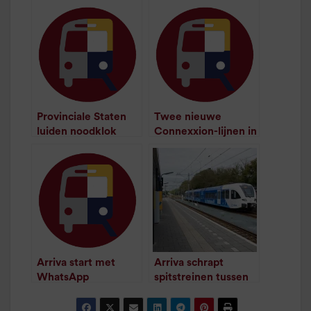
Provinciale Staten
Twee nieuwe
luiden noodklok
Connexxion-lijnen in
over regionale
Groningen vanaf
sporen
januari 2008
/
1
minuut leestijd
/
1
minuut leestijd
Arriva start met
Arriva schrapt
WhatsApp
spitstreinen tussen
/
1
minuut leestijd
Emmen en Zwolle
/
1
minuut leestijd