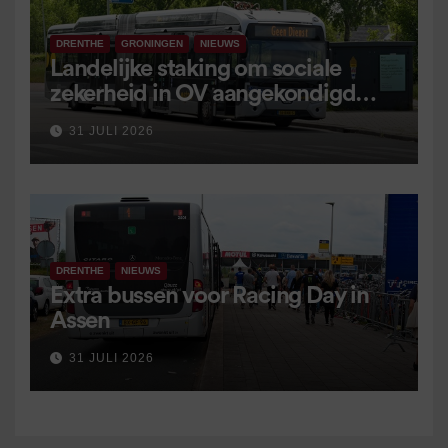
DRENTHE
GRONINGEN
NIEUWS
Landelijke staking om sociale
zekerheid in OV aangekondigd
voor 9 september
31 JULI 2026
DRENTHE
NIEUWS
Extra bussen voor Racing Day in
Assen
31 JULI 2026