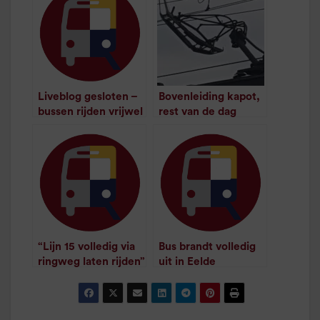
Liveblog gesloten –
Bovenleiding kapot,
bussen rijden vrijwel
rest van de dag
op tijd
vrijwel geen treinen
/
1
minuut leestijd
(update)
/
2
minuten
leestijd
“Lijn 15 volledig via
Bus brandt volledig
ringweg laten rijden”
uit in Eelde
/
2
minuten
/
1
minuut leestijd
leestijd