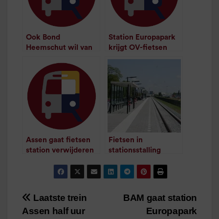
Ook Bond
Station Europapark
Heemschut wil van
krijgt OV-fietsen
/
1
minuut leestijd
Stadsbalkon af
/
1
minuut leestijd
Assen gaat fietsen
Fietsen in
station verwijderen
stationsstalling
/
1
minuut leestijd
Veendam vernield
/
1
minuut leestijd
Laatste trein
BAM gaat station
Bericht
Assen half uur
Europapark